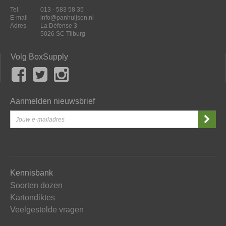
Tel.
013 - 583 58 35
E-mail
info@panhuijsen.nl
Adres
La Défense 3
5026 SC Tilburg
Volg BoxSupply
Aanmelden nieuwsbrief
Kennisbank
Soorten dozen
Kartondiktes
Veelgestelde vragen