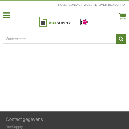
HOME
CONTACT
WEBSITE
OVER BOXSUPPLY
Contact gegevens
BoxSupply