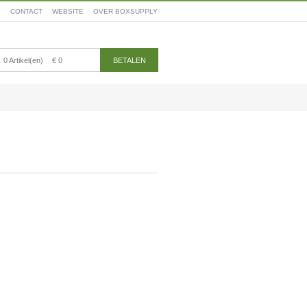
E
CONTACT
WEBSITE
OVER BOXSUPPLY
0 Artikel(en)
€ 0
BETALEN