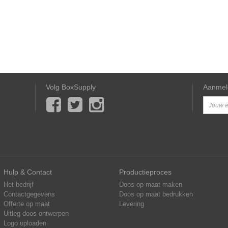
Volg BoxSupply
Aanmel
Hulp & Contact
Productieproces
Het bedrijf
Doos op maat maken
Contactgegevens
Doos op maat bedrukken
Offerte op maat
Levering
Uitleg doos ontwerpen
Logo uploaden