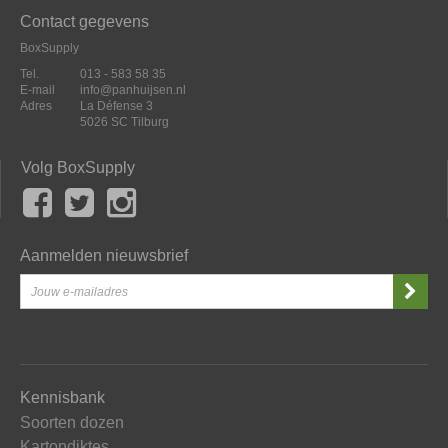
Contact gegevens
BoxSupply
Tel.
013 - 583 58 35
E-mail
info@panhuijsen.nl
Adres
La Défense 3
5026 SC Tilburg
Volg BoxSupply
Aanmelden nieuwsbrief
Kennisbank
Soorten dozen
Kartondiktes