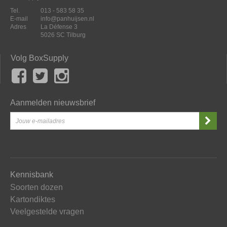
Tel.
013 - 583 58 35
E-mail
info@panhuijsen.nl
Adres
La Défense 3
5026 SC Tilburg
Volg BoxSupply
Aanmelden nieuwsbrief
Kennisbank
Soorten dozen
Kartondiktes
Veelgestelde vragen