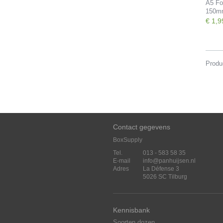
A5 Fo
150m
€ 1,9
Produ
Contact gegevens
BoxSupply
Tel.
013 - 583 58 35
E-mail
info@panhuijsen.nl
Adres
La Défense 3
5026 SC Tilburg
Kennisbank
Soorten dozen