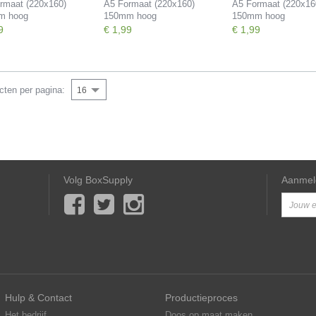
rmaat (220x160)
A5 Formaat (220x160)
A5 Formaat (220x16
m hoog
150mm hoog
150mm hoog
9
€ 1,99
€ 1,99
cten per pagina:
16
Volg BoxSupply
Aanmel
Hulp & Contact
Productieproces
Het bedrijf
Doos op maat maken