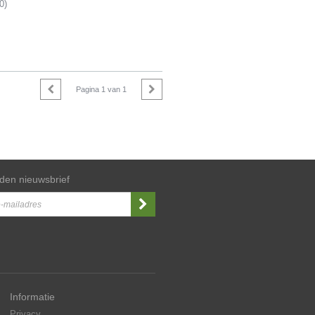
0)
Pagina
1
van
1
den nieuwsbrief
Informatie
Privacy