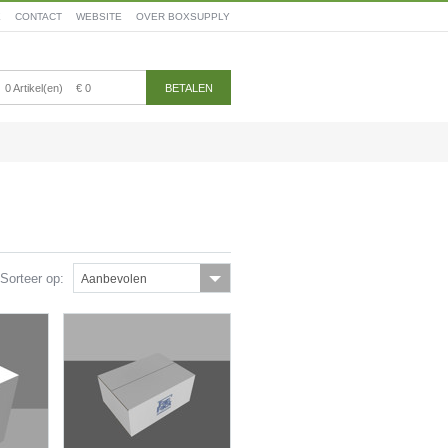
E
CONTACT
WEBSITE
OVER BOXSUPPLY
0 Artikel(en)
€ 0
BETALEN
Sorteer op:
Aanbevolen