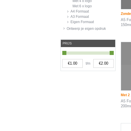
Met 4 x logo
Met 6 x logo
A4 Formaat
Zonde
A3 Formaat
A5 Fo
Eigen Formaat
150m
Ontwerp je eigen opdruk
PRIJS
t/m
Met 2 
A5 Fo
200m