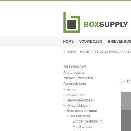
HOME
VOUWDOZEN
BRIEVENBU
«
TERUG
HOME
/
KIES DOOS FORMAAT
/
A5
A5 FORMAAT
Alle producten
Nieuwe Producten
1
-
15
Aanbiedingen
Home
Vouwdozen
Brievenbusdozen
Verzenddozen
Kies doos formaat
A5 Formaat
Zonder bedrukking
Met 2 x logo