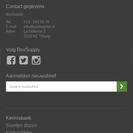
Contact gegevens
BoxSupply
Tel.
013 - 583 58 35
E-mail
info@panhuijsen.nl
Adres
La Défense 3
5026 SC Tilburg
Volg BoxSupply
Aanmelden nieuwsbrief
Kennisbank
Soorten dozen
Kartondiktes