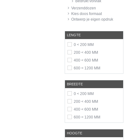
Bedrukt volvlak
Verzenddozen
Kies doos formaat
Ontwerp je eigen opdruk
LENGTE
0 < 200 MM
200 < 400 MM
400 < 600 MM
600 < 1200 MM
BREEDTE
0 < 200 MM
200 < 400 MM
400 < 600 MM
600 < 1200 MM
HOOGTE