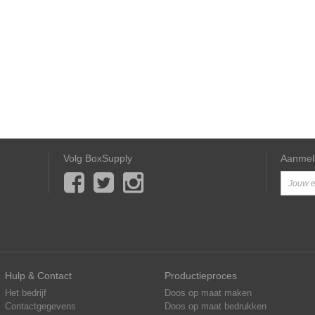
Volg BoxSupply
Aanmel
Hulp & Contact
Productieproces
Het bedrijf
Doos op maat maken
Contactgegevens
Doos op maat bedrukken