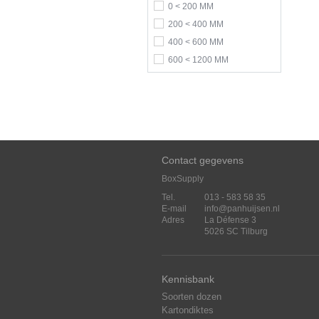
0 < 200 MM
200 < 400 MM
400 < 600 MM
600 < 1200 MM
Contact gegevens
BoxSupply
Tel.
013 - 583 58 35
E-mail
info@panhuijsen.nl
Adres
La Défense 3
5026 SC Tilburg
Kennisbank
Soorten dozen
Kartondiktes