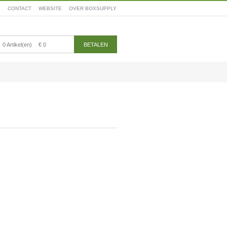
E
CONTACT
WEBSITE
OVER BOXSUPPLY
0 Artikel(en)
€ 0
BETALEN