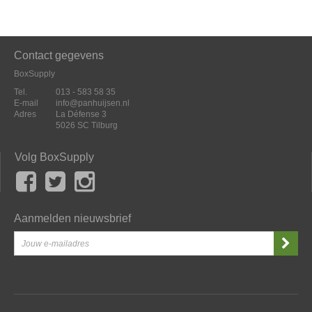
Contact gegevens
BoxSupply
Tel.
013 - 583 58 35
E-mail
info@panhuijsen.nl
Adres
La Défense 3
5026 SC Tilburg
Volg BoxSupply
Aanmelden nieuwsbrief