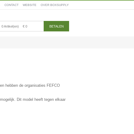
E
CONTACT
WEBSITE
OVER BOXSUPPLY
0 Artikel(en)
€ 0
BETALEN
igen hebben de organisaties FEFCO
ogelijk. Dit model heeft tegen elkaar