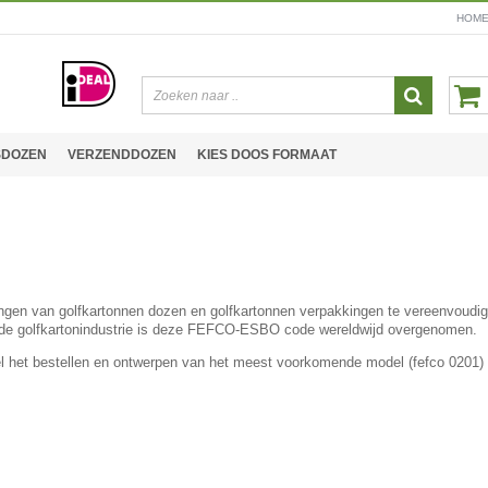
HOM
SDOZEN
VERZENDDOZEN
KIES DOOS FORMAAT
ngen van golfkartonnen dozen en golfkartonnen verpakkingen te vereenvoud
 de golfkartonindustrie is deze FEFCO-ESBO code wereldwijd overgenomen.
l het bestellen en ontwerpen van het meest voorkomende model (fefco 0201) m