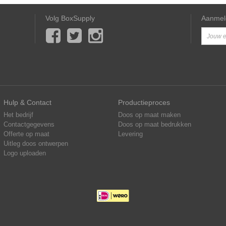
Volg BoxSupply
Aanmel
Hulp & Contact
Productieproces
Het bedrijf
Doos op maat maken
Contactgegevens
Doos op maat bedrukken
Offerte op maat
Levering
Uitleg doos ontwerpen
Logo uploaden