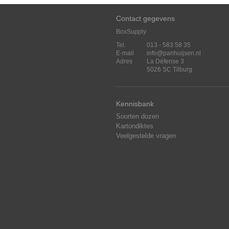
Contact gegevens
BoxSupply
Tel.
013 - 583 58 35
E-mail
info@panhuijsen.nl
Adres
La Défense 3
5026 SC Tilburg
Kennisbank
Soorten dozen
Kartondiktes
Veelgestelde vragen