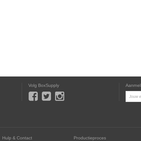
Volg BoxSupply
Aanmel
Hulp & Contact
Productieproces