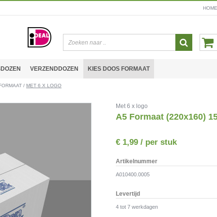
HOM
SDOZEN
VERZENDDOZEN
KIES DOOS FORMAAT
 FORMAAT
/
MET 6 X LOGO
Met 6 x logo
A5 Formaat (220x160) 
€
1,99
/ per stuk
Artikelnummer
A010400.0005
Levertijd
4 tot 7 werkdagen