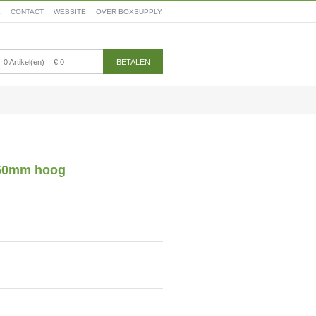
E
CONTACT
WEBSITE
OVER BOXSUPPLY
0 Artikel(en)
€ 0
BETALEN
150mm hoog