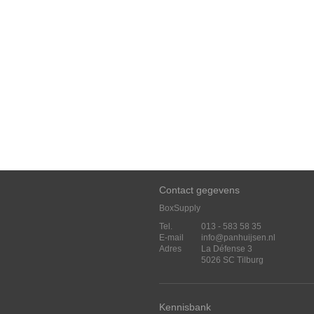
Contact gegevens
BoxSupply
Tel.
013 - 583 58 35
E-mail
info@panhuijsen.nl
Adres
La Défense 3
5026 SC Tilburg
Kennisbank