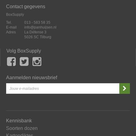
Contact gegevens
BoxSupply
Tel.
013 - 583 58 35
E-mail
info@panhuijsen.nl
Adres
La Défense 3
5026 SC Tilburg
Volg BoxSupply
Aanmelden nieuwsbrief
Kennisbank
Soorten dozen
Kartondiktes